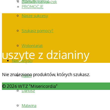
Artykuły o WTZ
Zakładki do książek
PROMOCJE
Nasze sukcesy
Szukasz pomocy?
Wolontariat
uszyte z dzianiny
Nasi Artyści
Nie znaleziono produktów, których szukasz.
Adam
© 2026 WTZ "Misericordia"
Dariusz
Malwina