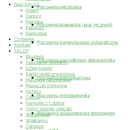
Nasi Artyści
Pracownia rękodzieła
Adam
Dariusz
Malwina
Pracownia krawiecka i prac ręcznych
Mateusz
Radosław
Czytelnia
Pracownia komputerowo-poligraficzna
Kontakt
SKLEP
Biżuteria
Pracownia porządkowo-dekoratorska
Dekoracje, prezenty
Dzień kobiet
Kartki okolicznościowe
Pracownia pamiątkarstwa
Magnesy na lodówkę
Maseczki ochronne
Notesy
Pracownia introligatorska
Odzież
Pamiątki z Lublina
Torby, piórniki, plecaki
Pracownia gospodarstwa domowego
Walentynki
Wielkanoc
Zabawki