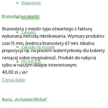
Walentynki
Bransoleta z miedzi
Wielkanoc
Bransoleta z miedzi typu otwartego z fakturą
Zabawki
wykonaną metodą młotkowania. Wymiary produktu:
szer.15 mm, średnica bransolety 67 mm. Idealna
Zakładki do książek
propozycja np. na prezent walentynkowy dla kobiety
ceniącej sobie oryginalność. Produkt do nabycia
PROMOCJE
tylko w naszym sklepie internetowym.
40,00
zł
z VAT
Czytaj dalej
Ikona „Archanioł Michał”