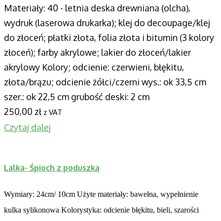
Materiały: 40 - letnia deska drewniana (olcha),
wydruk (laserowa drukarka); klej do decoupage/klej
do złoceń; płatki złota, folia złota i bitumin (3 kolory
złoceń); farby akrylowe; lakier do złoceń/lakier
akrylowy Kolory; odcienie: czerwieni, błękitu,
złota/brązu; odcienie żółci/czerni wys.: ok 33,5 cm
szer.: ok 22,5 cm grubość deski: 2 cm
250,00
zł
z VAT
Czytaj dalej
Lalka- Śpioch z poduszką
Wymiary: 24cm/ 10cm
Użyte materiały: bawełna, wypełnienie
kulka sylikonowa Kolorystyka: odcienie błękitu, bieli, szarości