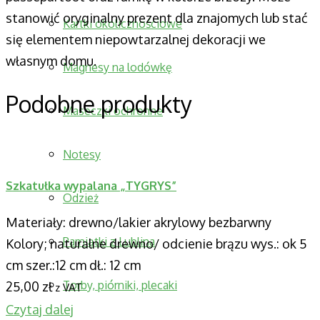
stanowić oryginalny prezent dla znajomych lub stać
Kartki okolicznościowe
się elementem niepowtarzalnej dekoracji we
własnym domu.
Magnesy na lodówkę
Podobne produkty
Maseczki ochronne
Notesy
Szkatułka wypalana „TYGRYS”
Odzież
Materiały: drewno/lakier akrylowy bezbarwny
Pamiątki z Lublina
Kolory; naturalne drewno/ odcienie brązu wys.: ok 5
cm szer.:12 cm dł.: 12 cm
Torby, piórniki, plecaki
25,00
zł
z VAT
Czytaj dalej