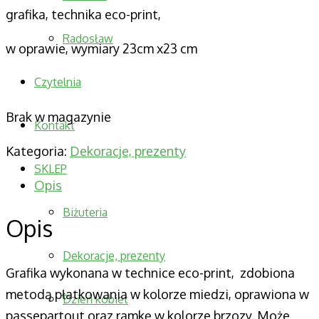
grafika, technika eco-print,
Radosław
w oprawie, wymiary 23cm x23 cm
Czytelnia
Brak w magazynie
Kontakt
Kategoria:
Dekoracje, prezenty
SKLEP
Opis
Biżuteria
Opis
Dekoracje, prezenty
Grafika wykonana w technice eco-print, zdobiona
metodą płatkowania w kolorze miedzi, oprawiona w
Dzień kobiet
passepartout oraz ramkę w kolorze brzozy. Może