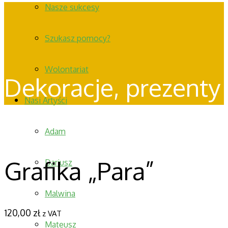
Nasze sukcesy
Szukasz pomocy?
Wolontariat
Dekoracje, prezenty
Nasi Artyści
Adam
Grafika „Para”
Dariusz
Malwina
120,00
zł
z VAT
Mateusz