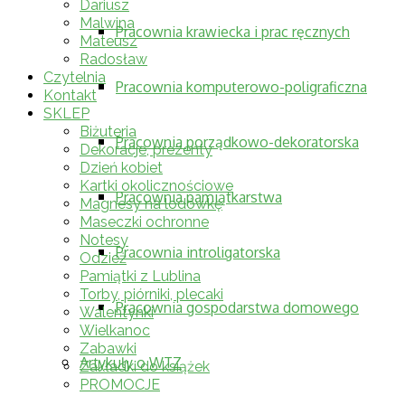
Dariusz
Malwina
Pracownia krawiecka i prac ręcznych
Mateusz
Radosław
Czytelnia
Pracownia komputerowo-poligraficzna
Kontakt
SKLEP
Biżuteria
Pracownia porządkowo-dekoratorska
Dekoracje, prezenty
Dzień kobiet
Kartki okolicznościowe
Pracownia pamiątkarstwa
Magnesy na lodówkę
Maseczki ochronne
Notesy
Pracownia introligatorska
Odzież
Pamiątki z Lublina
Torby, piórniki, plecaki
Pracownia gospodarstwa domowego
Walentynki
Wielkanoc
Zabawki
Artykuły o WTZ
Zakładki do książek
PROMOCJE