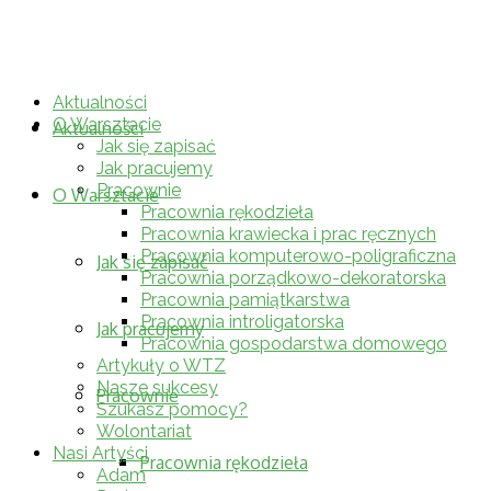
WTZ "Misericordia"
Aktualności
O Warsztacie
Aktualności
Jak się zapisać
Jak pracujemy
Pracownie
O Warsztacie
Pracownia rękodzieła
Pracownia krawiecka i prac ręcznych
Pracownia komputerowo-poligraficzna
Jak się zapisać
Pracownia porządkowo-dekoratorska
Pracownia pamiątkarstwa
Pracownia introligatorska
Jak pracujemy
Pracownia gospodarstwa domowego
Artykuły o WTZ
Nasze sukcesy
Pracownie
Szukasz pomocy?
Wolontariat
Nasi Artyści
Pracownia rękodzieła
Adam