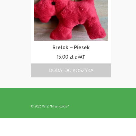
Brelok – Piesek
15,00
zł
z VAT
DODAJ DO KOSZYKA
© 2026 WTZ "Misericordia"