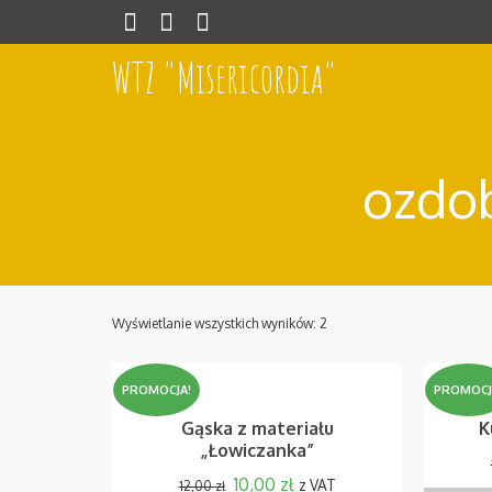
WTZ "Misericordia"
ozdob
Wyświetlanie wszystkich wyników: 2
PROMOCJA!
PROMOCJ
Gąska z materiału
K
„Łowiczanka”
10,00
zł
z VAT
12,00
zł