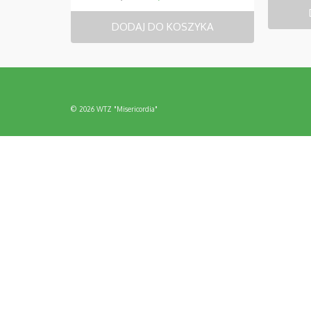
DODAJ DO KOSZYKA
© 2026 WTZ "Misericordia"