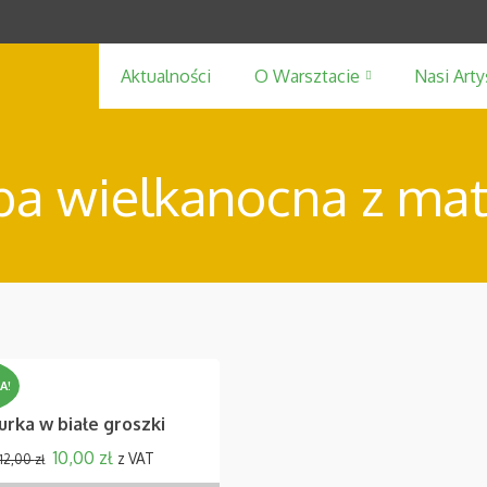
Aktualności
O Warsztacie
Nasi Arty
a wielkanocna z mat
A!
urka w białe groszki
10,00
zł
z VAT
12,00
zł