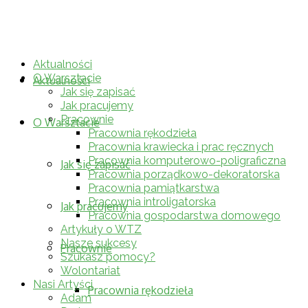
WTZ "Misericordia"
Aktualności
O Warsztacie
Aktualności
Jak się zapisać
Jak pracujemy
Pracownie
O Warsztacie
Pracownia rękodzieła
Pracownia krawiecka i prac ręcznych
Pracownia komputerowo-poligraficzna
Jak się zapisać
Pracownia porządkowo-dekoratorska
Pracownia pamiątkarstwa
Pracownia introligatorska
Jak pracujemy
Pracownia gospodarstwa domowego
Artykuły o WTZ
Nasze sukcesy
Pracownie
Szukasz pomocy?
Wolontariat
Nasi Artyści
Pracownia rękodzieła
Adam