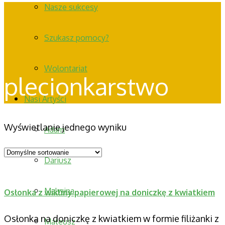
Nasze sukcesy
Szukasz pomocy?
Wolontariat
plecionkarstwo
Nasi Artyści
Wyświetlanie jednego wyniku
Adam
Dariusz
Malwina
Osłonka z wikliny papierowej na doniczkę z kwiatkiem
Osłonka na doniczkę z kwiatkiem w formie filiżanki z
Mateusz