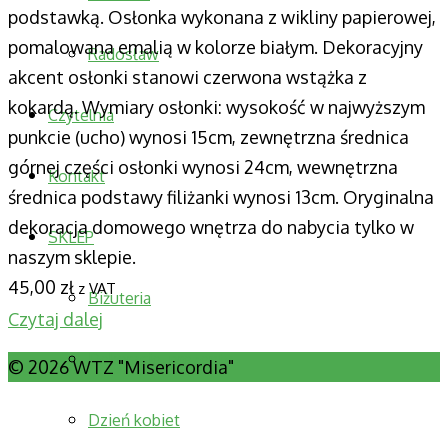
podstawką. Osłonka wykonana z wikliny papierowej,
pomalowana emalią w kolorze białym. Dekoracyjny
Radosław
akcent osłonki stanowi czerwona wstążka z
kokardą. Wymiary osłonki: wysokość w najwyższym
Czytelnia
punkcie (ucho) wynosi 15cm, zewnętrzna średnica
górnej części osłonki wynosi 24cm, wewnętrzna
Kontakt
średnica podstawy filiżanki wynosi 13cm. Oryginalna
dekoracja domowego wnętrza do nabycia tylko w
SKLEP
naszym sklepie.
45,00
zł
z VAT
Biżuteria
Czytaj dalej
Dekoracje, prezenty
© 2026 WTZ "Misericordia"
Dzień kobiet