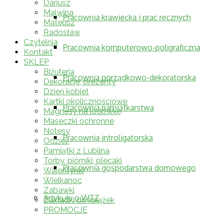
Dariusz
Malwina
Pracownia krawiecka i prac ręcznych
Mateusz
Radosław
Czytelnia
Pracownia komputerowo-poligraficzna
Kontakt
SKLEP
Biżuteria
Pracownia porządkowo-dekoratorska
Dekoracje, prezenty
Dzień kobiet
Kartki okolicznościowe
Pracownia pamiątkarstwa
Magnesy na lodówkę
Maseczki ochronne
Notesy
Pracownia introligatorska
Odzież
Pamiątki z Lublina
Torby, piórniki, plecaki
Pracownia gospodarstwa domowego
Walentynki
Wielkanoc
Zabawki
Artykuły o WTZ
Zakładki do książek
PROMOCJE