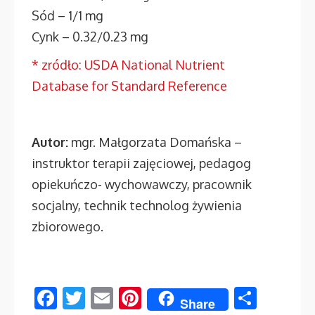
Sód – 1/1 mg
Cynk – 0.32/0.23 mg
*
zródło:
USDA National Nutrient
Database for Standard Reference
Autor:
mgr. Małgorzata Domańska –
instruktor terapii zajęciowej, pedagog
opiekuńczo- wychowawczy, pracownik
socjalny, technik technolog żywienia
zbiorowego.
Facebook
Twitter
Email
Pinterest
Share
Share