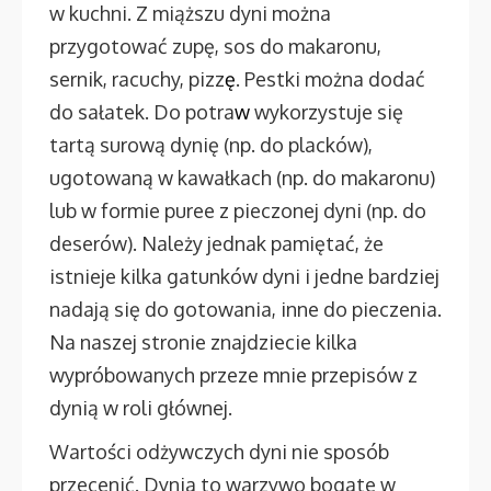
w kuchni. Z miąższu dyni można
przygotować zupę, sos do makaronu,
sernik, racuchy, pizz
ę
. Pestki można dodać
do sałatek. Do potra
w
wykorzystuje się
tartą surową dynię (np. do placków),
ugotowaną w kawałkach (np. do makaronu)
lub w formie puree z pieczonej dyni (np. do
deserów). Należy jednak pamiętać, że
istnieje kilka gatunków dyni i jedne bardziej
nadają się do gotowania, inne do pieczenia.
Na naszej stronie znajdziecie kilka
wypróbowanych przeze mnie przepisów z
dynią w roli głównej.
Wartości odżywczych dyni nie sposób
przecenić. Dynia to warzywo bogate w